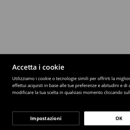
È possibile restituire gratuitamente i pro
metodi di restituzione selezionati (non si a
Informazioni dettagliate su resi
Accetta i cookie
Utilizziamo i cookie o tecnologie simili per offrirti la migl
effettui acquisti in base alle tue preferenze e abitudini e di
modificare la tua scelta in qualsiasi momento cliccando sull
Impostazioni
OK