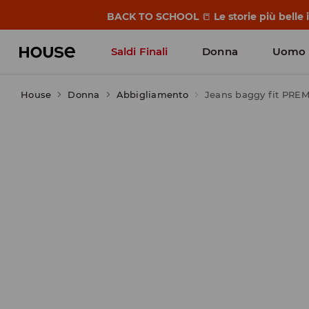
BACK TO SCHOOL
📒
Le storie più belle
Saldi Finali
Donna
Uomo
House
Donna
Abbigliamento
Jeans baggy fit PRE