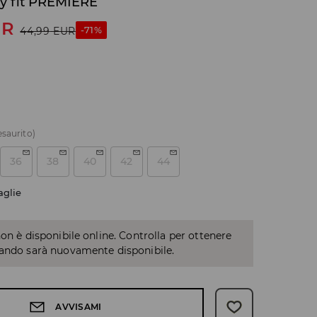
y fit PREMIÈRE
UR
-71%
44,99
EUR
esaurito)
36
38
40
42
44
aglie
non è disponibile online. Controlla per ottenere
uando sarà nuovamente disponibile.
AVVISAMI