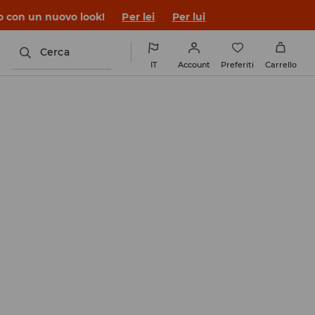
co con un nuovo look!
Per lei
Per lui
Cerca
IT
Account
Preferiti
Carrello