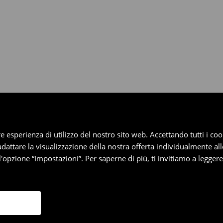
dotti entro 30 giorni attraverso
pplica ai pagamenti differiti).
iore esperienza di utilizzo del nostro sito web. Accettando tutti i 
 adattare la visualizzazione della nostra offerta individualmente al
'opzione “Impostazioni”. Per saperne di più, ti invitiamo a legger