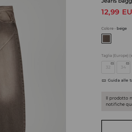
Jeans bagg
12,99
E
Colore
-
beige
Taglia (Europe)
(
32
34
Guida alle t
Il prodotto 
notifiche q