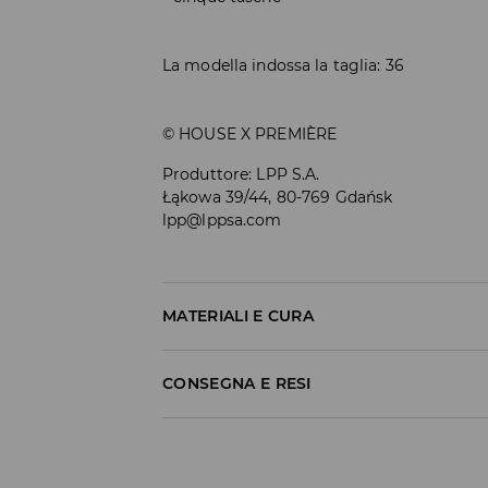
La modella indossa la taglia: 36
© HOUSE X PREMIÈRE
Produttore
:
LPP S.A.
Łąkowa 39/44, 80-769 Gdańsk
lpp@lppsa.com
MATERIALI E CURA
1° TESSUTO
:
100% COTONE
CONSEGNA E RESI
LAVARE SEPARATAMENTE O CON COLORI SIMIL
Politica di spedizione
NON CANDEGGIARE
Consegna gratuita da 40 EUR | I resi gra