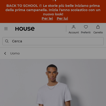
BACK TO SCHOOL
📒
Le storie più belle iniziano prima
della prima campanella. Inizia l'anno scolastico con un
nuovo look!
Per lei
Per lui
Preferiti
Account
Carrello
Cerca
Uomo