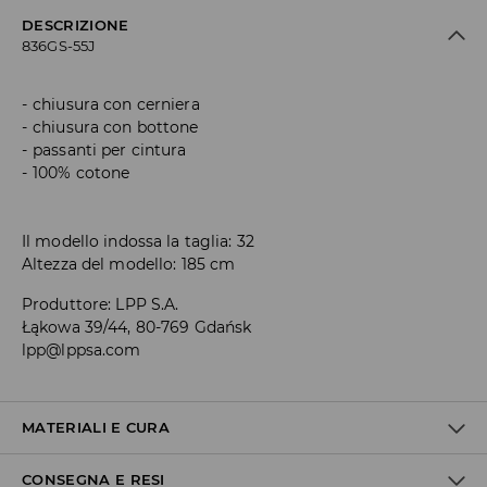
DESCRIZIONE
836GS-55J
chiusura con cerniera
chiusura con bottone
passanti per cintura
100% cotone
Il modello indossa la taglia: 32
Altezza del modello: 185 cm
Produttore
:
LPP S.A.
Łąkowa 39/44, 80-769 Gdańsk
lpp@lppsa.com
MATERIALI E CURA
CONSEGNA E RESI
Materiale I
:
100% COTONE