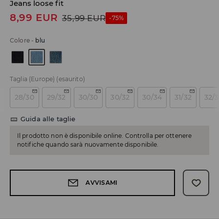
Jeans loose fit
8,99
EUR
35,99
EUR
-75%
Colore
-
blu
Taglia (Europe)
(esaurito)
28/30
29/32
30/30
30/32
30/34
31/32
32/
Guida alle taglie
Il prodotto non è disponibile online. Controlla per ottenere
notifiche quando sarà nuovamente disponibile.
AVVISAMI