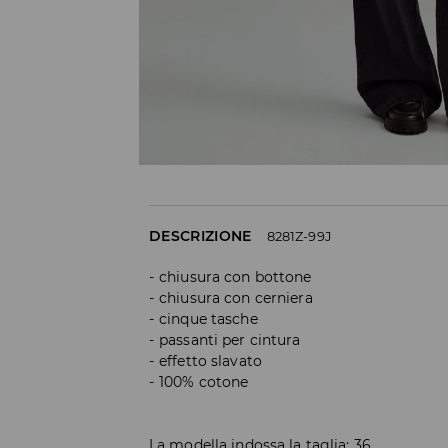
DESCRIZIONE
8281Z-99J
chiusura con bottone
chiusura con cerniera
cinque tasche
passanti per cintura
effetto slavato
100% cotone
La modella indossa la taglia: 36