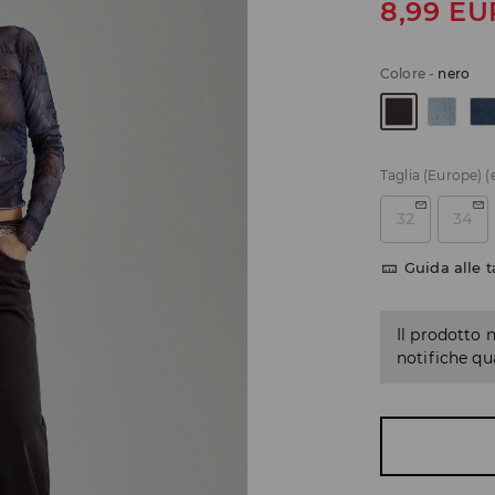
8,99
EU
Colore
-
nero
Taglia (Europe)
(
32
34
Guida alle t
Il prodotto 
notifiche q