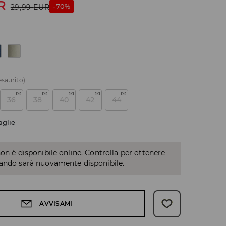
R
-70%
29,99
EUR
esaurito)
36
38
40
42
44
aglie
non è disponibile online. Controlla per ottenere
uando sarà nuovamente disponibile.
AVVISAMI