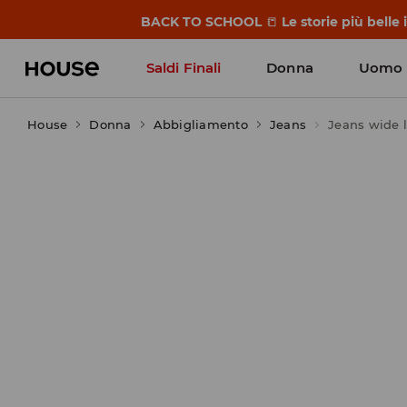
BACK TO SCHOOL
📒
Le storie più belle
Saldi Finali
Donna
Uomo
House
Donna
Abbigliamento
Jeans
Jeans wide 