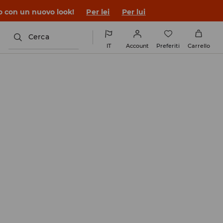
co con un nuovo look!
Per lei
Per lui
Cerca
IT
Account
Preferiti
Carrello