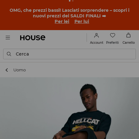
BACK TO SCHOOL
📒
Le storie più belle iniziano prima
della prima campanella. Inizia l'anno scolastico con un
nuovo look!
Per lei
Per lui
Preferiti
Account
Carrello
Cerca
Uomo