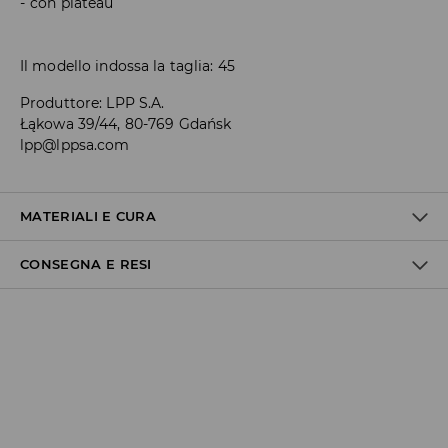
con plateau
Il modello indossa la taglia: 45
Produttore
:
LPP S.A.
Łąkowa 39/44, 80-769 Gdańsk
lpp@lppsa.com
MATERIALI E CURA
CONSEGNA E RESI
SUPERIORE
:
100% POLIURETANO
SOLETTA
:
50% POLIESTERE, 50% POLIURETANO
SUOLA ESTERNA
:
100% TPR
Politica di spedizione
Consegna gratuita da 40 EUR | I resi gratuiti
Non effettuiamo consegne a San Marino e nella Città del
Vaticano.
Inoltre, il corriere GLS non effettua consegne in