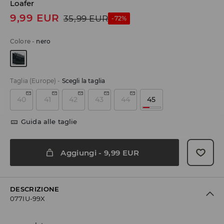
Loafer
9,99
EUR
35,99
EUR
-72%
Colore
-
nero
Taglia (Europe)
-
Scegli la taglia
40
41
42
43
44
45
Guida alle taglie
Aggiungi
-
9,99
EUR
DESCRIZIONE
077IU-99X