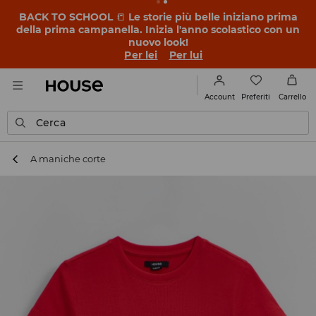
BACK TO SCHOOL
📒
Le storie più belle iniziano prima
della prima campanella. Inizia l'anno scolastico con un
nuovo look!
Per lei
Per lui
Preferiti
Account
Carrello
Cerca
A maniche corte