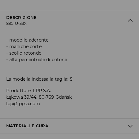
DESCRIZIONE
895IU-33X
modello aderente
maniche corte
scollo rotondo
alta percentuale di cotone
La modella indossa la taglia: S
Produttore
:
LPP S.A.
Łąkowa 39/44, 80-769 Gdańsk
lpp@lppsa.com
MATERIALI E CURA