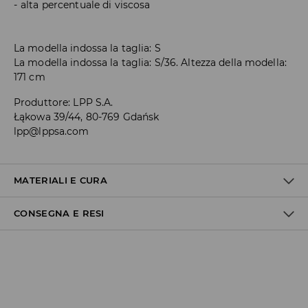
alta percentuale di viscosa
La modella indossa la taglia: S
La modella indossa la taglia: S/36. Altezza della modella:
171 cm
Produttore
:
LPP S.A.
Łąkowa 39/44, 80-769 Gdańsk
lpp@lppsa.com
MATERIALI E CURA
CONSEGNA E RESI
1° TESSUTO
:
73% COTONE, 15% POLIAMMIDE, 10% POLIESTERE, 2%
ELASTAN
Politica di spedizione
LAVARE SEPARATAMENTE O CON COLORI SIMILI.
NON CANDEGGIARE
Consegna gratuita da 40 EUR | I resi gratuiti
Non effettuiamo consegne a San Marino e nella Città del
STIRARE A MAX. TEMP. 110°C SENZA VAPORE