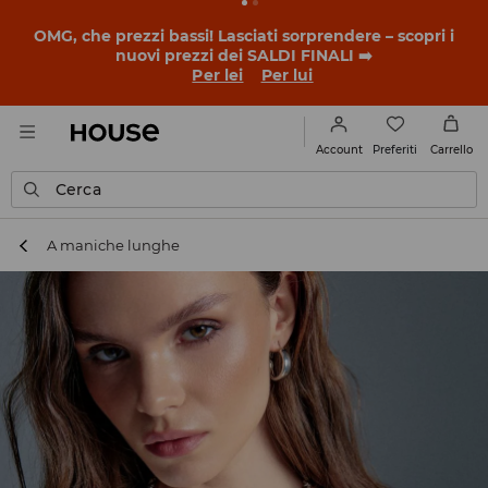
BACK TO SCHOOL
📒
Le storie più belle iniziano prima
della prima campanella. Inizia l'anno scolastico con un
nuovo look!
Per lei
Per lui
Preferiti
Account
Carrello
Cerca
A maniche lunghe