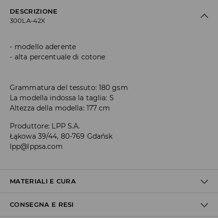
DESCRIZIONE
300LA-42X
modello aderente
alta percentuale di cotone
Grammatura del tessuto: 180 gsm
La modella indossa la taglia: S
Altezza della modella: 177 cm
Produttore
:
LPP S.A.
Łąkowa 39/44, 80-769 Gdańsk
lpp@lppsa.com
MATERIALI E CURA
CONSEGNA E RESI
1° TESSUTO
:
95% COTONE, 5% ELASTAN