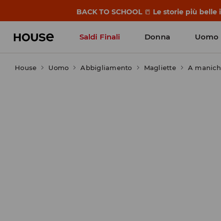
BACK TO SCHOOL
📒
Le storie più belle
Saldi Finali
Donna
Uomo
House
Uomo
Abbigliamento
Magliette
A manich