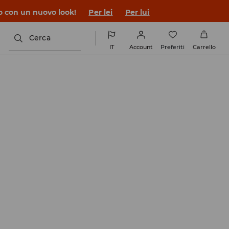
co con un nuovo look!
Per lei
Per lui
Cerca
IT
Account
Preferiti
Carrello