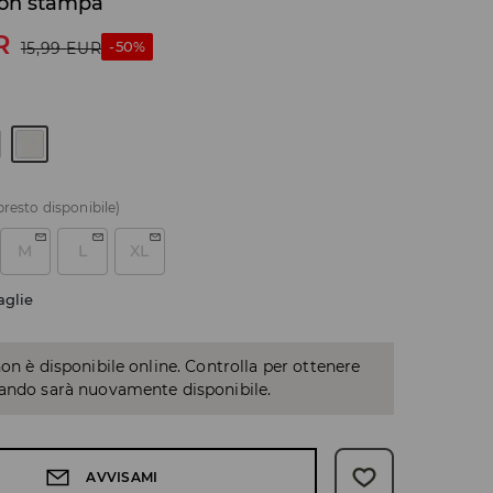
con stampa
R
-50%
15,99
EUR
presto disponibile)
M
L
XL
aglie
non è disponibile online. Controlla per ottenere
uando sarà nuovamente disponibile.
AVVISAMI