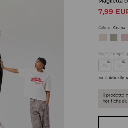
Maglietta 
7,99
EU
Colore
-
Crema
Taglia (Europe)
(
XS
S
Guida alle t
Il prodotto 
notifiche q