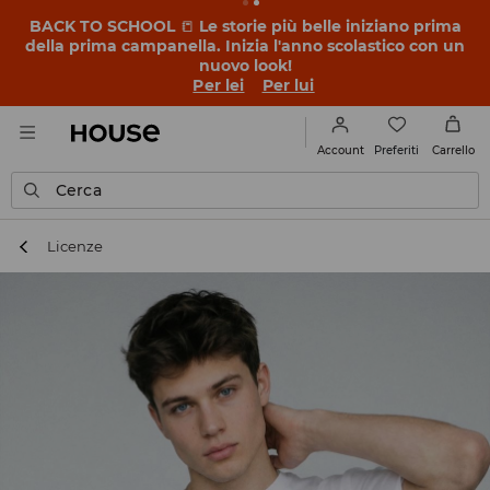
BACK TO SCHOOL
📒
Le storie più belle iniziano prima
della prima campanella. Inizia l'anno scolastico con un
nuovo look!
Per lei
Per lui
Preferiti
Account
Carrello
Cerca
Licenze