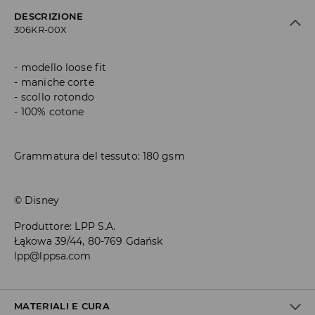
DESCRIZIONE
306KR-00X
modello loose fit
maniche corte
scollo rotondo
100% cotone
Grammatura del tessuto: 180 gsm
© Disney
Produttore
:
LPP S.A.
Łąkowa 39/44, 80-769 Gdańsk
lpp@lppsa.com
MATERIALI E CURA