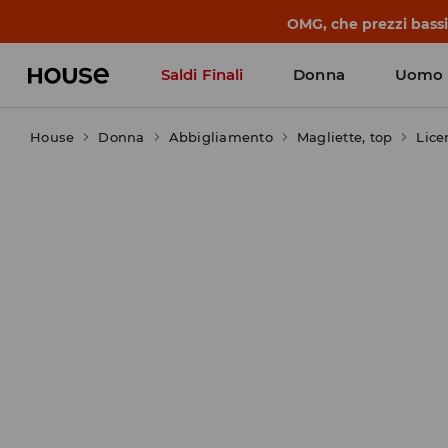
OMG, che prezzi bassi!
Saldi Finali
Donna
Uomo
House
Donna
Abbigliamento
Magliette, top
Lice