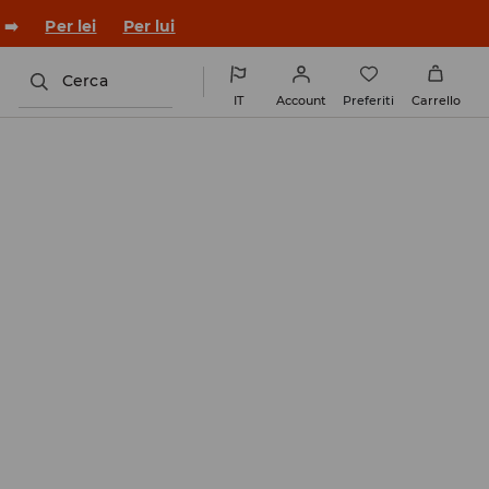
 ➡️
Per lei
Per lui
Cerca
IT
Account
Preferiti
Carrello