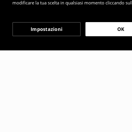
modificare la tua scelta in qualsiasi momento cliccando sull
Impostazioni
OK
Altri clienti hanno sce