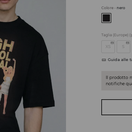
Colore
-
nero
Taglia (Europe)
(
XS
S
Guida alle t
Il prodotto 
notifiche q