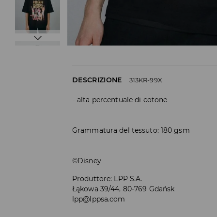
DESCRIZIONE
313KR-99X
alta percentuale di cotone
Grammatura del tessuto: 180 gsm
©Disney
Produttore
:
LPP S.A.
Łąkowa 39/44, 80-769 Gdańsk
lpp@lppsa.com