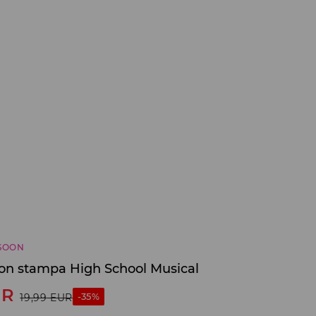
SOON
con stampa High School Musical
UR
-35%
19,99
EUR