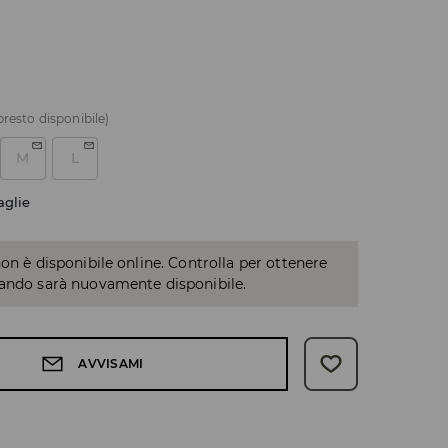
presto disponibile)
M
L
aglie
non è disponibile online. Controlla per ottenere
uando sarà nuovamente disponibile.
AVVISAMI