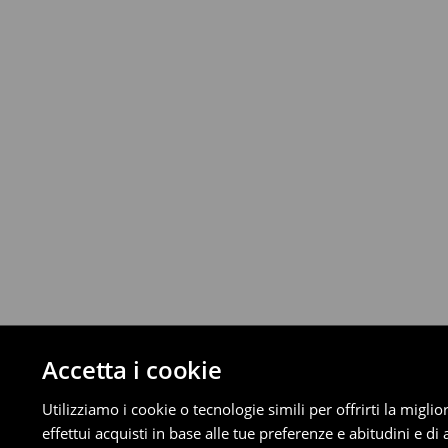
Da 40 EUR –
Gratuita
GLS ParcelShop (4 - 9 giorni lavorativi):
Fino a 40 EUR –
4.49 EUR
Da 40 EUR –
Gratuita
Corriere (4 - 9 giorni lavorativi):
Fino a 40 EUR –
4.99 EUR
Da 40 EUR –
Gratuita
⟶
Scopri di più
Politica di reso
È possibile restituire gratuitamente i pro
metodi di restituzione selezionati (non si a
Informazioni dettagliate su resi
Accetta i cookie
Utilizziamo i cookie o tecnologie simili per offrirti la migl
effettui acquisti in base alle tue preferenze e abitudini e di