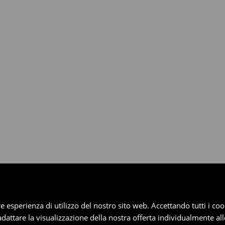
dotti entro 30 giorni attraverso
pplica ai pagamenti differiti).
iore esperienza di utilizzo del nostro sito web. Accettando tutti i 
 adattare la visualizzazione della nostra offerta individualmente al