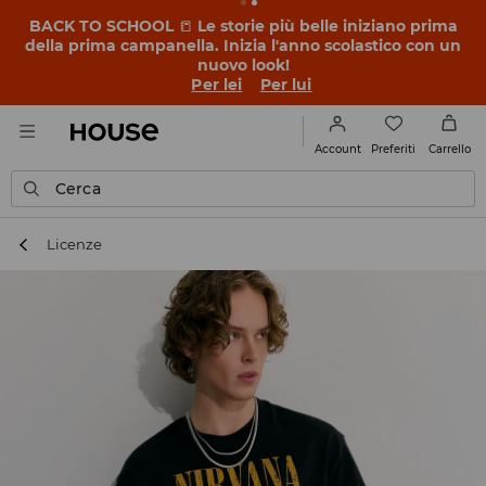
BACK TO SCHOOL
📒
Le storie più belle iniziano prima
della prima campanella. Inizia l'anno scolastico con un
nuovo look!
Per lei
Per lui
Preferiti
Account
Carrello
Cerca
Licenze