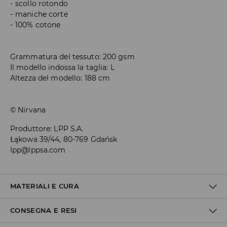
scollo rotondo
maniche corte
100% cotone
Grammatura del tessuto: 200 gsm
Il modello indossa la taglia: L
Altezza del modello: 188 cm
© Nirvana
Produttore
:
LPP S.A.
Łąkowa 39/44, 80-769 Gdańsk
lpp@lppsa.com
MATERIALI E CURA
CONSEGNA E RESI
100% COTONE