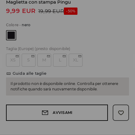
Maglietta con stampa Pingu
9,99
EUR
19,99
EUR
-50%
Colore
-
nero
Taglia (Europe)
(presto disponibile)
XS
S
M
L
XL
Guida alle taglie
Il prodotto non è disponibile online. Controlla per ottenere
notifiche quando sarà nuovamente disponibile.
AVVISAMI