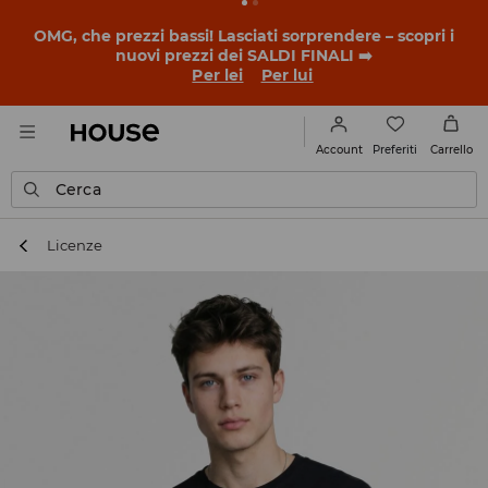
OMG, che prezzi bassi! Lasciati sorprendere – scopri i
nuovi prezzi dei SALDI FINALI ➡️
Per lei
Per lui
Preferiti
Account
Carrello
Cerca
Licenze