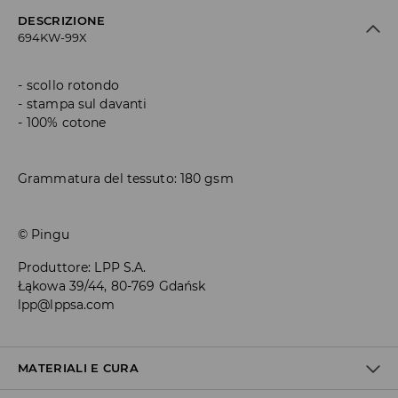
DESCRIZIONE
694KW-99X
scollo rotondo
stampa sul davanti
100% cotone
Grammatura del tessuto: 180 gsm
© Pingu
Produttore
:
LPP S.A.
Łąkowa 39/44, 80-769 Gdańsk
lpp@lppsa.com
MATERIALI E CURA