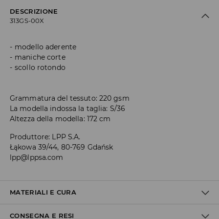
DESCRIZIONE
313GS-00X
modello aderente
maniche corte
scollo rotondo
Grammatura del tessuto: 220 gsm
La modella indossa la taglia: S/36
Altezza della modella: 172 cm
Produttore
:
LPP S.A.
Łąkowa 39/44, 80-769 Gdańsk
lpp@lppsa.com
MATERIALI E CURA
CONSEGNA E RESI
1° TESSUTO
:
95% COTONE, 5% ELASTAN