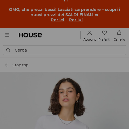
OMG, che prezzi bassi! Lasciati sorprendere – scopri i
nuovi prezzi dei SALDI FINALI ➡️
Per lei
Per lui
Preferiti
Account
Carrello
Cerca
Crop top