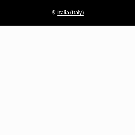
Italia (Italy)
Altri clienti hanno scelto anche