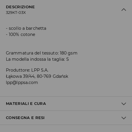
DESCRIZIONE
329KT-03X
scollo a barchetta
100% cotone
Grammatura del tessuto: 180 gsm
La modella indossa la taglia: S
Produttore
:
LPP S.A.
Łąkowa 39/44, 80-769 Gdańsk
lpp@lppsa.com
MATERIALI E CURA
CONSEGNA E RESI
1° TESSUTO
:
100% COTONE
RIMODELLARE E ASCIUGARE IN PIANO