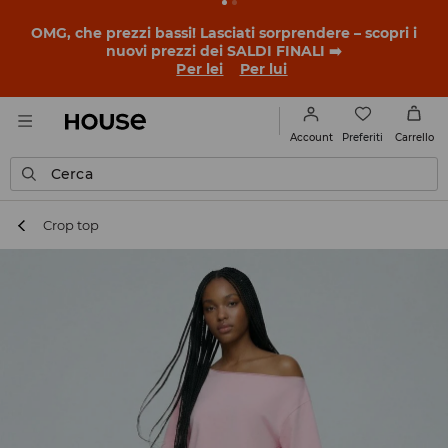
BACK TO SCHOOL
📒
Le storie più belle iniziano prima
della prima campanella. Inizia l'anno scolastico con un
nuovo look!
Per lei
Per lui
Preferiti
Account
Carrello
Cerca
Crop top