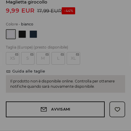
Maglietta girocollo
9,99
EUR
17,99
EUR
-44%
Colore
-
bianco
Taglia (Europe)
(presto disponibile)
XS
S
M
L
XL
Guida alle taglie
Il prodotto non è disponibile online. Controlla per ottenere
notifiche quando sarà nuovamente disponibile.
AVVISAMI