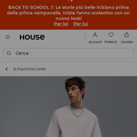
BACK TO SCHOOL
📒
Le storie più belle iniziano prima
della prima campanella. Inizia l'anno scolastico con un
nuovo look!
Per lei
Per lui
Preferiti
Account
Carrello
Cerca
A maniche corte