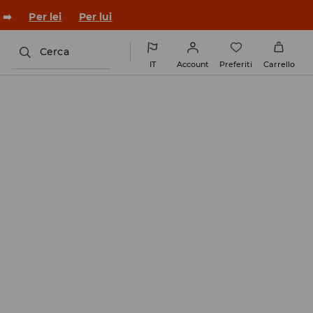
 ➡️
Per lei
Per lui
Cerca
IT
Account
Preferiti
Carrello