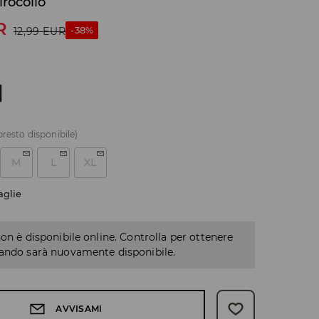
irocollo
R
-38%
12,99
EUR
presto disponibile)
M
L
XL
aglie
non è disponibile online. Controlla per ottenere
uando sarà nuovamente disponibile.
AVVISAMI