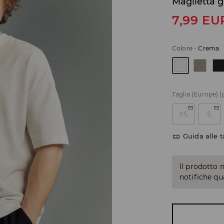
Maglietta g
7,99
EU
Colore
-
Crema
Taglia (Europe)
(
XS
S
Guida alle t
Il prodotto 
notifiche q