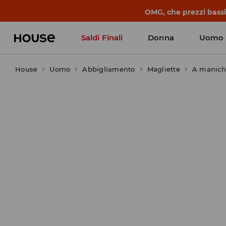
OMG, che prezzi bassi!
Saldi Finali
Donna
Uomo
House
Uomo
Abbigliamento
Magliette
A manich