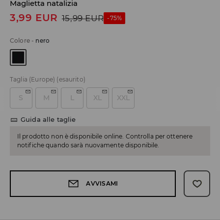
Maglietta natalizia
3,99
EUR
15,99
EUR
-75%
Colore
-
nero
Taglia (Europe)
(esaurito)
S
M
L
XL
XXL
Guida alle taglie
Il prodotto non è disponibile online. Controlla per ottenere
notifiche quando sarà nuovamente disponibile.
AVVISAMI