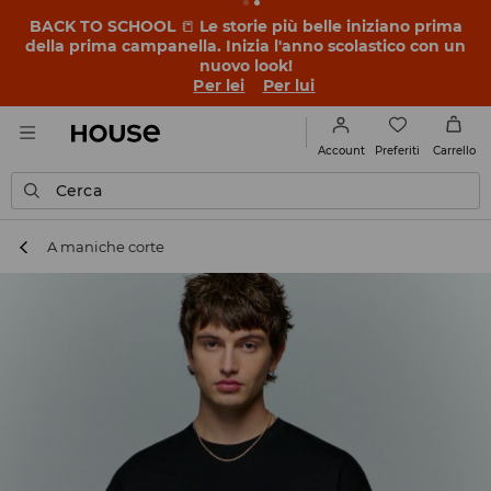
BACK TO SCHOOL
📒
Le storie più belle iniziano prima
della prima campanella. Inizia l'anno scolastico con un
nuovo look!
Per lei
Per lui
Preferiti
Account
Carrello
Cerca
A maniche corte