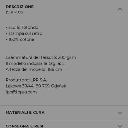
DESCRIZIONE
198IT-99X
scollo rotondo
stampa sul retro
100% cotone
Grammatura del tessuto: 200 gsm
Il modello indossa la taglia: L
Altezza del modello: 186 cm
Produttore
:
LPP S.A.
Łąkowa 39/44, 80-769 Gdańsk
lpp@lppsa.com
MATERIALI E CURA
CONSEGNA E RESI
1° TESSUTO
:
100% COTONE