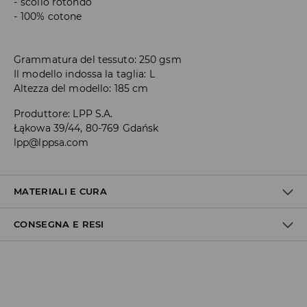
scollo rotondo
100% cotone
Grammatura del tessuto: 250 gsm
Il modello indossa la taglia: L
Altezza del modello: 185 cm
Produttore
:
LPP S.A.
Łąkowa 39/44, 80-769 Gdańsk
lpp@lppsa.com
MATERIALI E CURA
CONSEGNA E RESI
1° TESSUTO
:
100% COTONE
NON CANDEGGIARE
Politica di spedizione
STIRARE A MAX. TEMP. 110°C SENZA VAPORE
Consegna gratuita da 40 EUR | I resi gratuiti