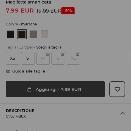
Maglietta smanicata
7,99
EUR
15,99
EUR
-50%
Colore
-
marrone
Taglia (Europe)
-
Scegli la taglia
XS
S
M
L
XL
Guida alle taglie
Aggiungi
-
7,99
EUR
DESCRIZIONE
075JT-88X