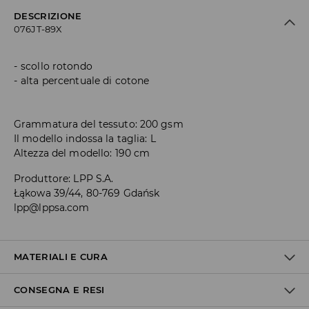
DESCRIZIONE
076JT-89X
scollo rotondo
alta percentuale di cotone
Grammatura del tessuto: 200 gsm
Il modello indossa la taglia: L
Altezza del modello: 190 cm
Produttore
:
LPP S.A.
Łąkowa 39/44, 80-769 Gdańsk
lpp@lppsa.com
MATERIALI E CURA
CONSEGNA E RESI
100% COTONE