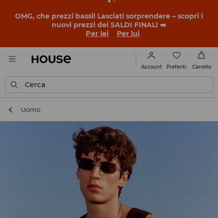
BACK TO SCHOOL
📒
Le storie più belle iniziano prima
della prima campanella. Inizia l'anno scolastico con un
nuovo look!
Per lei
Per lui
Preferiti
Account
Carrello
Cerca
Uomo