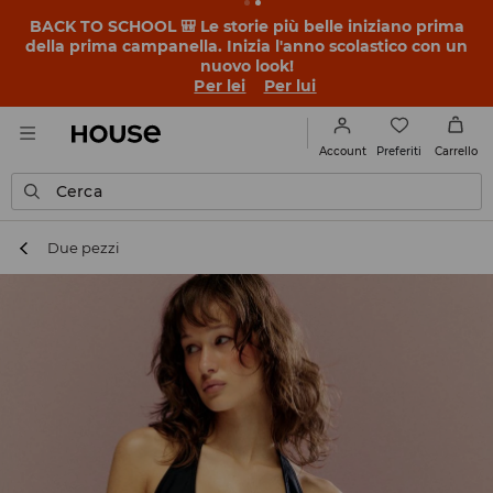
BACK TO SCHOOL 🎒 Le storie più belle iniziano prima
della prima campanella. Inizia l'anno scolastico con un
nuovo look!
Per lei
Per lui
Preferiti
Account
Carrello
Cerca
Due pezzi