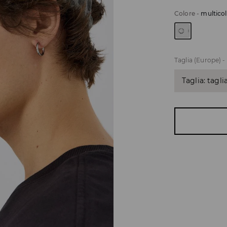
Colore
-
multico
Taglia (Europe)
-
Taglia: tagli