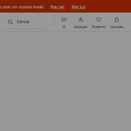
co con un nuovo look!
Per lei
Per lui
Cerca
IT
Account
Preferiti
Carrello