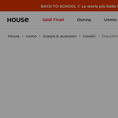
BACK TO SCHOOL
📒
Le storie più belle
Saldi Finali
Donna
Uomo
House
Uomo
Scarpe & accessori
Gioielli
Orecchin