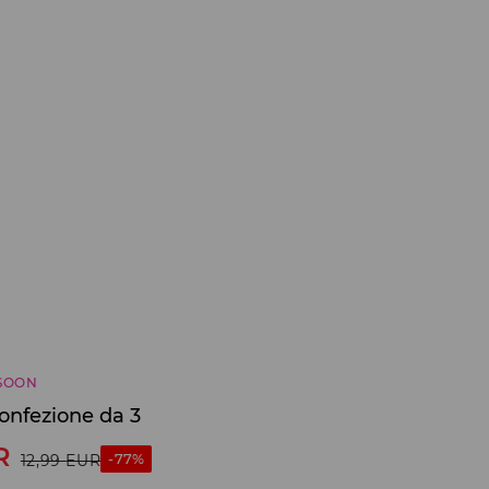
SOON
onfezione da 3
R
-77%
12,99
EUR