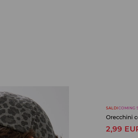
SALDI
COMING 
Orecchini c
2,99
EU