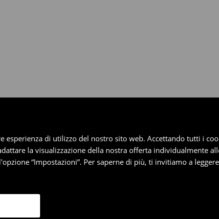
dotti entro 30 giorni attraverso
pplica ai pagamenti differiti).
iore esperienza di utilizzo del nostro sito web. Accettando tutti i 
 adattare la visualizzazione della nostra offerta individualmente al
'opzione “Impostazioni”. Per saperne di più, ti invitiamo a legger