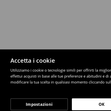
Da 40 EUR –
Gratuita
⟶
Scopri di più
Politica di reso
È possibile restituire gratuitamente i pro
metodi di restituzione selezionati (non si a
Informazioni dettagliate su resi
Accetta i cookie
Utilizziamo i cookie o tecnologie simili per offrirti la migl
effettui acquisti in base alle tue preferenze e abitudini e di
modificare la tua scelta in qualsiasi momento cliccando sull
Impostazioni
OK