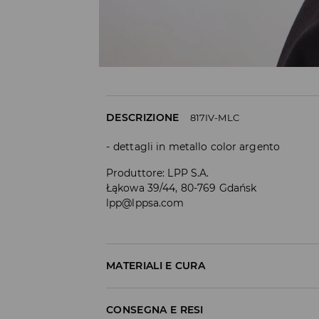
DESCRIZIONE
817IV-MLC
dettagli in metallo color argento
Produttore
:
LPP S.A.
Łąkowa 39/44, 80-769 Gdańsk
lpp@lppsa.com
MATERIALI E CURA
COMPOSIZIONE
:
100% ACCIAIO INOSSIDABILE
CONSEGNA E RESI