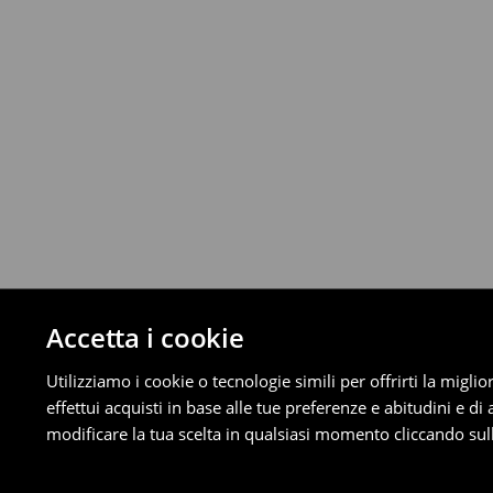
Da 40 EUR –
Gratuita
Corriere (4 - 9 giorni lavorativi):
Fino a 40 EUR –
4.99 EUR
Da 40 EUR –
Gratuita
⟶
Scopri di più
Politica di reso
È possibile restituire gratuitamente i pro
metodi di restituzione selezionati (non si a
Informazioni dettagliate su resi
Accetta i cookie
Utilizziamo i cookie o tecnologie simili per offrirti la migl
effettui acquisti in base alle tue preferenze e abitudini e di
modificare la tua scelta in qualsiasi momento cliccando sull