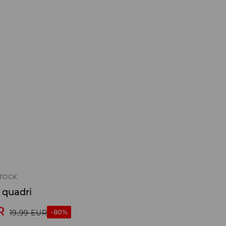
STOCK
 quadri
R
-80%
19,99
EUR