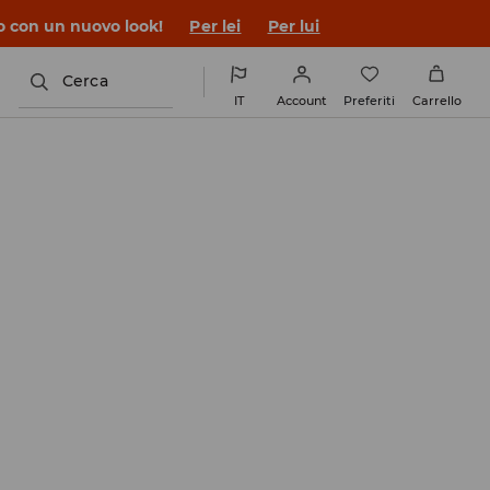
co con un nuovo look!
Per lei
Per lui
Cerca
IT
Account
Preferiti
Carrello