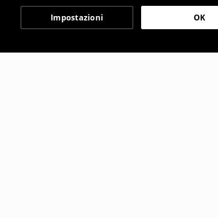
Impostazioni
OK
Altri clienti hanno sce
Ciabatte in gommapiuma Gengar
Vestaglia 
12
,
99
EUR
21
,
99
EUR
17,99
EUR
3