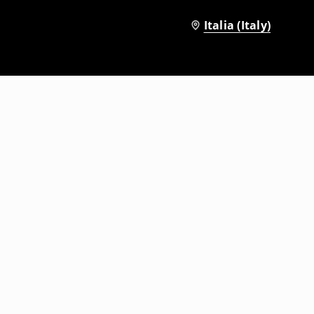
Italia (Italy)
Calzini lunghi confezione da 3 Pokémon Snorlax
9
,
99
EUR
12,99
EUR