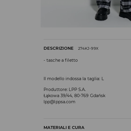
DESCRIZIONE
274KJ-99X
tasche a filetto
Il modello indossa la taglia: L
Produttore
:
LPP S.A.
Łąkowa 39/44, 80-769 Gdańsk
lpp@lppsa.com
MATERIALI E CURA