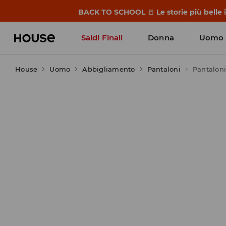
BACK TO SCHOOL
📒
Le storie più belle
Saldi Finali
Donna
Uomo
House
Uomo
Abbigliamento
Pantaloni
Pantaloni