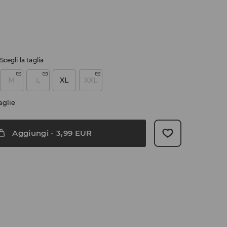
Scegli la taglia
M
L
XL
XXL
aglie
Aggiungi
-
3,99
EUR