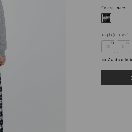
Colore
-
nero
Taglia (Europe)
-
XS
S
Guida alle t