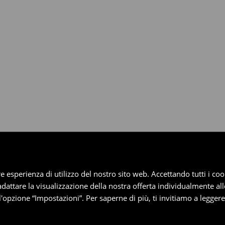
dotti entro 30 giorni attraverso
pplica ai pagamenti differiti).
iore esperienza di utilizzo del nostro sito web. Accettando tutti i 
 adattare la visualizzazione della nostra offerta individualmente al
'opzione “Impostazioni”. Per saperne di più, ti invitiamo a legger