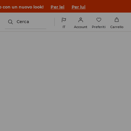
co con un nuovo look!
Per lei
Per lui
Cerca
IT
Account
Preferiti
Carrello