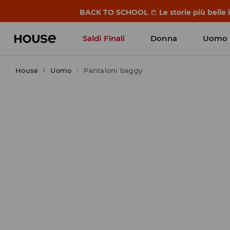
BACK TO SCHOOL
📒
Le storie più belle
Saldi Finali
Donna
Uomo
House
Uomo
Pantaloni baggy