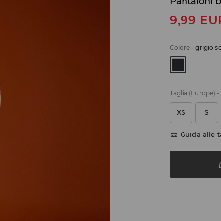
Pantaloni 
9,99
EU
Colore
-
grigio s
Taglia (Europe)
-
XS
S
Guida alle t