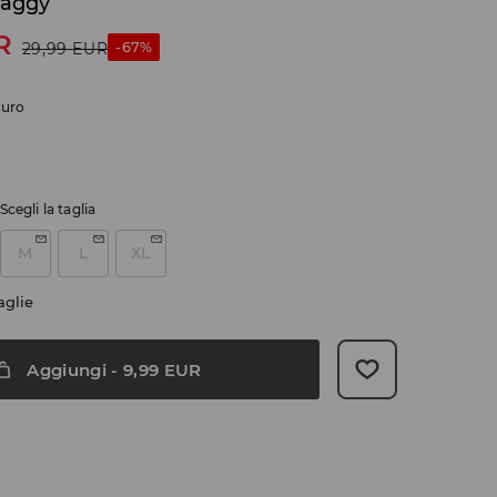
baggy
R
-67%
29,99
EUR
curo
Scegli la taglia
M
L
XL
aglie
Aggiungi
-
9,99
EUR