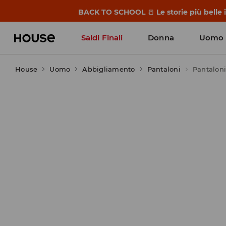
BACK TO SCHOOL
📒
Le storie più belle
Saldi Finali
Donna
Uomo
House
Uomo
Abbigliamento
Pantaloni
Pantalon