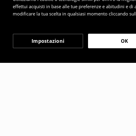
effettui acquisti in base alle tue preferenze e abitudini e di
modificare la tua scelta in qualsiasi momento cliccando sull
Impostazioni
OK
Altri clienti hanno sce