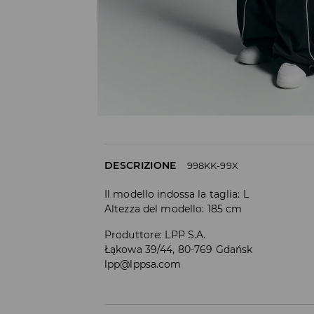
DESCRIZIONE
998KK-99X
Il modello indossa la taglia: L
Altezza del modello: 185 cm
Produttore
:
LPP S.A.
Łąkowa 39/44, 80-769 Gdańsk
lpp@lppsa.com