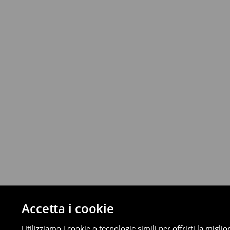
Fino a 40 EUR –
4.49 EUR
Da 40 EUR –
Gratuita
Corriere (4 - 9 giorni lavorativi):
Fino a 40 EUR –
4.99 EUR
Da 40 EUR –
Gratuita
⟶
Scopri di più
Politica di reso
È possibile restituire gratuitamente i pro
metodi di restituzione selezionati (non si a
Informazioni dettagliate su resi
Accetta i cookie
Utilizziamo i cookie o tecnologie simili per offrirti la migl