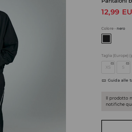
Pantaloni 
12,99
E
Colore
-
nero
Taglia (Europe)
(
XS
S
Guida alle t
Il prodotto 
notifiche q