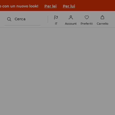
co con un nuovo look!
Per lei
Per lui
Cerca
IT
Account
Preferiti
Carrello