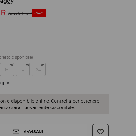
baggy
UR
-64%
35,99
EUR
presto disponibile)
M
L
XL
aglie
non è disponibile online. Controlla per ottenere
uando sarà nuovamente disponibile.
AVVISAMI