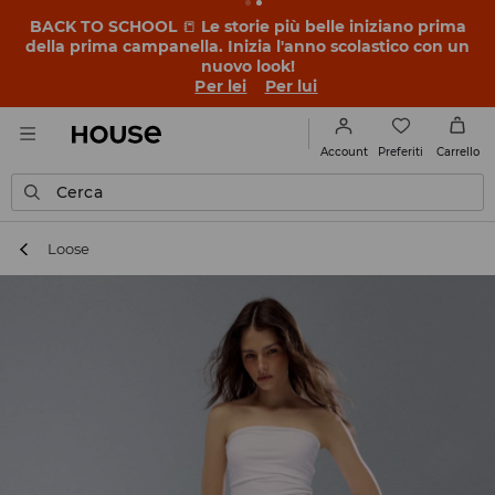
BACK TO SCHOOL
📒
Le storie più belle iniziano prima
della prima campanella. Inizia l'anno scolastico con un
nuovo look!
Per lei
Per lui
Preferiti
Account
Carrello
Cerca
Loose