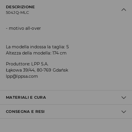
DESCRIZIONE
504JQ-MLC
motivo all-over
La modella indossa la taglia: S
Altezza della modella: 174 cm
Produttore
:
LPP S.A.
Łąkowa 39/44, 80-769 Gdańsk
lpp@lppsa.com
MATERIALI E CURA
CONSEGNA E RESI
1° TESSUTO
:
95% POLIESTERE, 5% ELASTAN
LAVARE CON COLORI SIMILI
Politica di spedizione