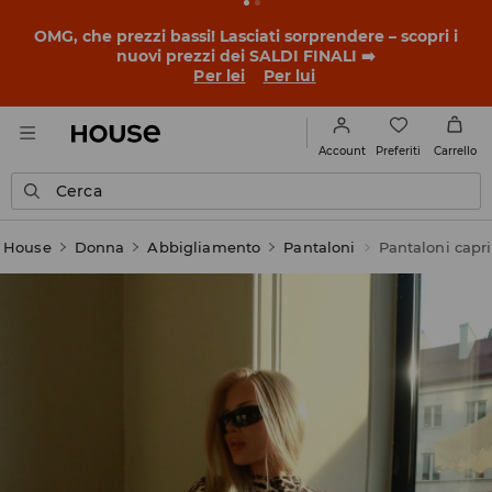
OMG, che prezzi bassi! Lasciati sorprendere – scopri i
nuovi prezzi dei SALDI FINALI ➡️
Per lei
Per lui
Preferiti
Account
Carrello
Cerca
House
Donna
Abbigliamento
Pantaloni
Pantaloni capri