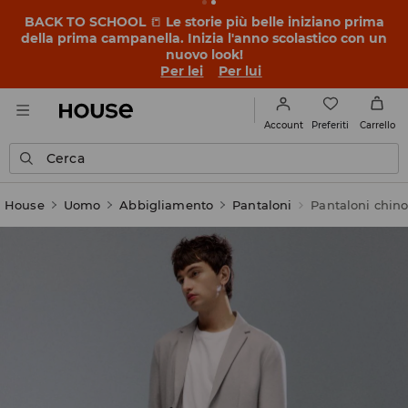
BACK TO SCHOOL
📒
Le storie più belle iniziano prima
della prima campanella. Inizia l'anno scolastico con un
nuovo look!
Per lei
Per lui
Preferiti
Account
Carrello
Cerca
House
Uomo
Abbigliamento
Pantaloni
Pantaloni chin