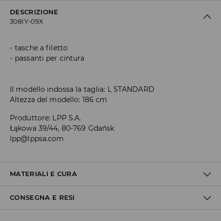
DESCRIZIONE
308IY-09X
tasche a filetto
passanti per cintura
Il modello indossa la taglia: L STANDARD
Altezza del modello: 186 cm
Produttore
:
LPP S.A.
Łąkowa 39/44, 80-769 Gdańsk
lpp@lppsa.com
MATERIALI E CURA
CONSEGNA E RESI
1° TESSUTO
:
53% COTONE, 44% POLIESTERE, 3% ELASTAN
1° RIVESTIMENTO
:
80% POLIESTERE, 20% COTONE