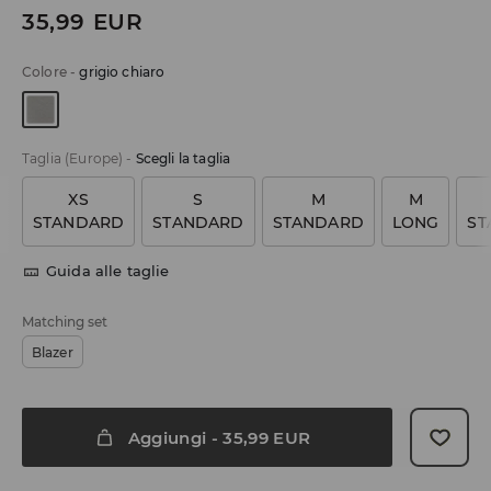
35,99
EUR
Colore
-
grigio chiaro
Taglia (Europe)
-
Scegli la taglia
XS
S
M
M
STANDARD
STANDARD
STANDARD
LONG
ST
Guida alle taglie
Matching set
Blazer
Aggiungi
-
35,99
EUR