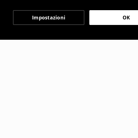
Impostazioni
OK
Altri clienti hanno sce
Pantaloni jogger in jeans
Pantaloni j