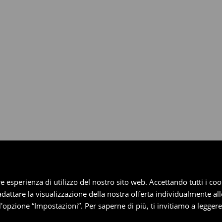
dotti entro 30 giorni attraverso
pplica ai pagamenti differiti).
iore esperienza di utilizzo del nostro sito web. Accettando tutti i 
 adattare la visualizzazione della nostra offerta individualmente al
'opzione “Impostazioni”. Per saperne di più, ti invitiamo a legger