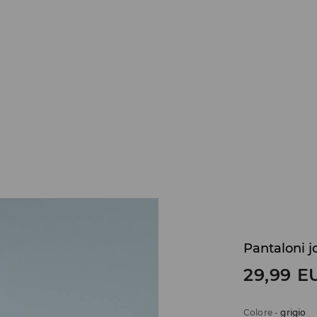
Pantaloni j
29,99
E
Colore
-
grigio