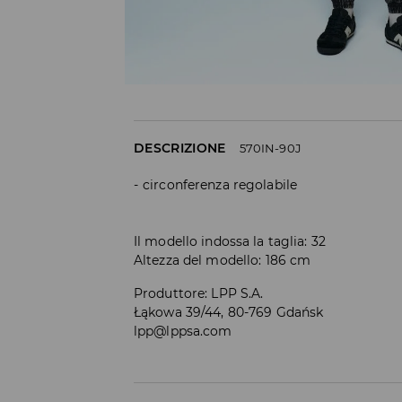
DESCRIZIONE
570IN-90J
circonferenza regolabile
Il modello indossa la taglia: 32
Altezza del modello: 186 cm
Produttore
:
LPP S.A.
Łąkowa 39/44, 80-769 Gdańsk
lpp@lppsa.com