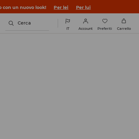
co con un nuovo look!
Per lei
Per lui
Cerca
IT
Account
Preferiti
Carrello