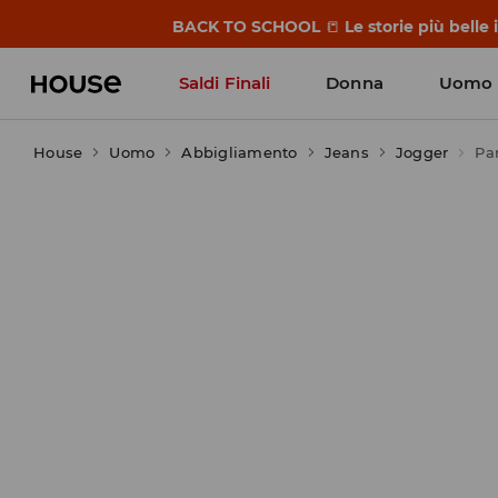
BACK TO SCHOOL
📒
Le storie più belle
Saldi Finali
Donna
Uomo
House
Uomo
Abbigliamento
Jeans
Jogger
Pa