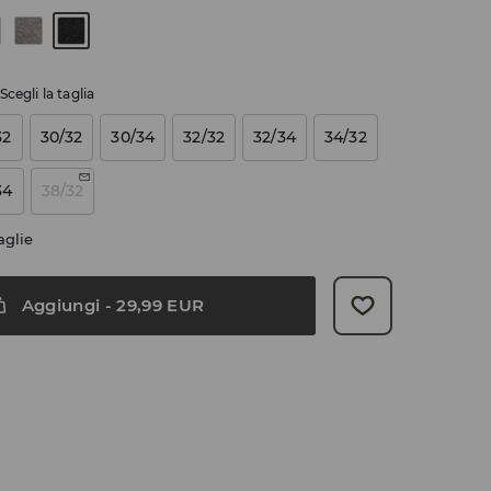
Scegli la taglia
32
30/32
30/34
32/32
32/34
34/32
34
38/32
aglie
Aggiungi
-
29,99
EUR