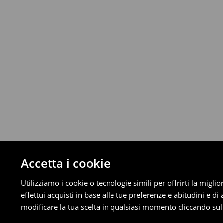
Fino a 40 EUR –
4.49 EUR
Da 40 EUR –
Gratuita
Corriere (4 - 9 giorni lavorativi):
Fino a 40 EUR –
4.99 EUR
Da 40 EUR –
Gratuita
⟶
Scopri di più
Politica di reso
È possibile restituire gratuitamente i pro
metodi di restituzione selezionati (non si a
Informazioni dettagliate su resi
Accetta i cookie
Utilizziamo i cookie o tecnologie simili per offrirti la migl
effettui acquisti in base alle tue preferenze e abitudini e di
modificare la tua scelta in qualsiasi momento cliccando sull