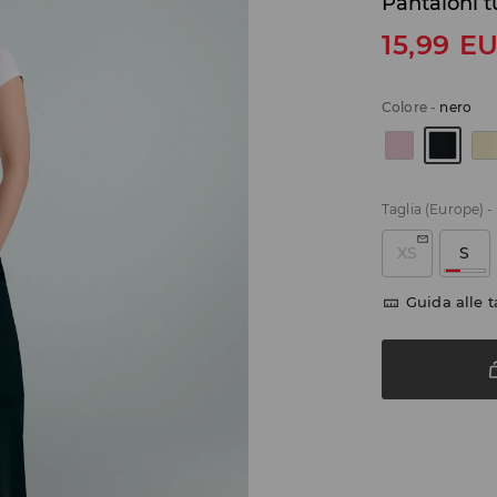
Pantaloni t
15,99
E
Colore
-
nero
Taglia (Europe)
-
XS
S
Guida alle t