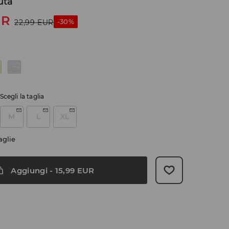
uta
UR
-30%
22,99
EUR
Scegli la taglia
M
L
XL
aglie
Aggiungi
-
15,99
EUR