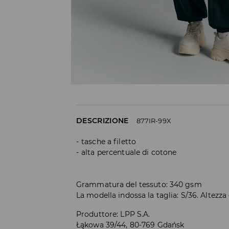
DESCRIZIONE
877IR-99X
tasche a filetto
alta percentuale di cotone
Grammatura del tessuto: 340 gsm
La modella indossa la taglia: S/36. Altezza
Produttore
:
LPP S.A.
Łąkowa 39/44, 80-769 Gdańsk