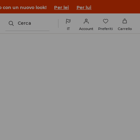
co con un nuovo look!
Per lei
Per lui
Cerca
IT
Account
Preferiti
Carrello