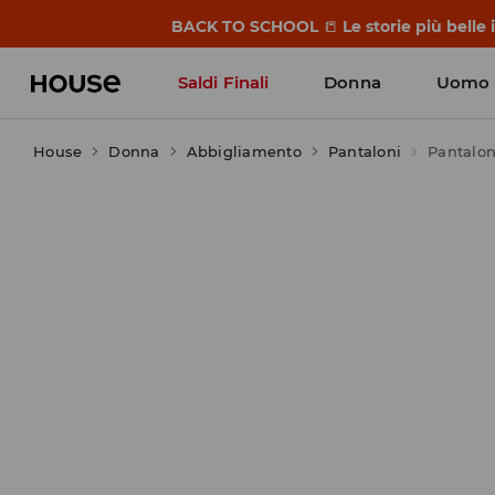
BACK TO SCHOOL
📒
Le storie più belle
Saldi Finali
Donna
Uomo
House
Donna
Abbigliamento
Pantaloni
Pantalon