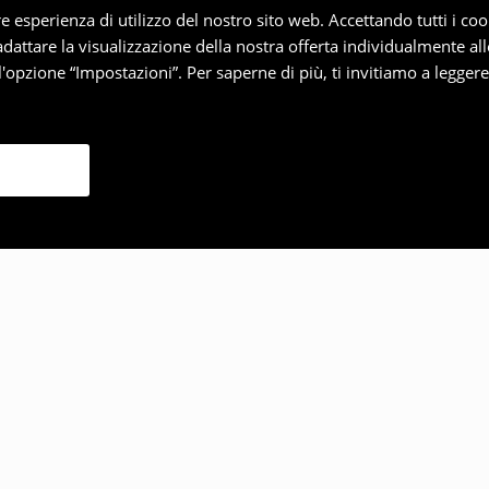
iore esperienza di utilizzo del nostro sito web. Accettando tutti i 
 adattare la visualizzazione della nostra offerta individualmente al
'opzione “Impostazioni”. Per saperne di più, ti invitiamo a legger
lto anche