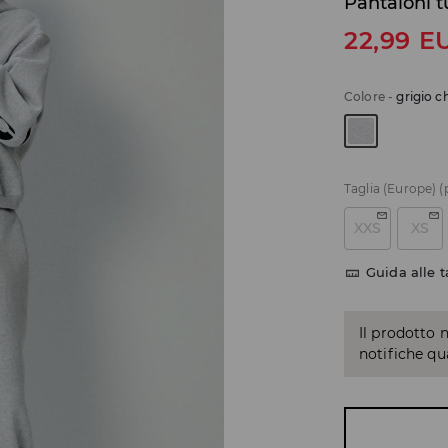
Pantaloni 
22,99
E
Colore
-
grigio c
Taglia (Europe)
(
XXS
XS
Guida alle t
Il prodotto 
notifiche q