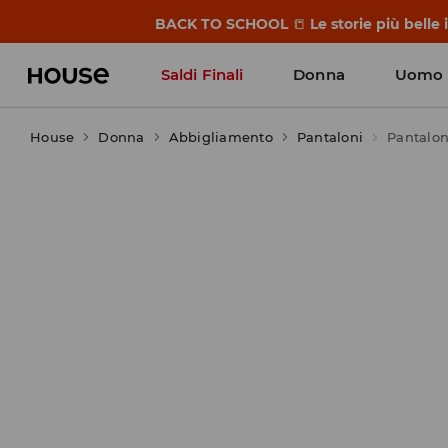
BACK TO SCHOOL
📒
Le storie più belle
Saldi Finali
Donna
Uomo
House
Donna
Abbigliamento
Pantaloni
Pantalon