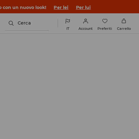
co con un nuovo look!
Per lei
Per lui
Cerca
IT
Account
Preferiti
Carrello