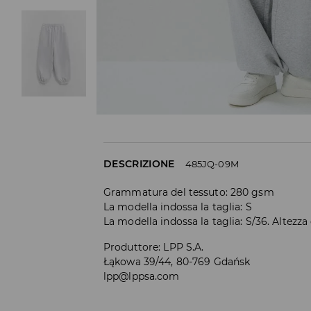
DESCRIZIONE
485JQ-09M
Grammatura del tessuto: 280 gsm
La modella indossa la taglia: S
La modella indossa la taglia: S/36. Altezza
Produttore
:
LPP S.A.
Łąkowa 39/44, 80-769 Gdańsk
lpp@lppsa.com