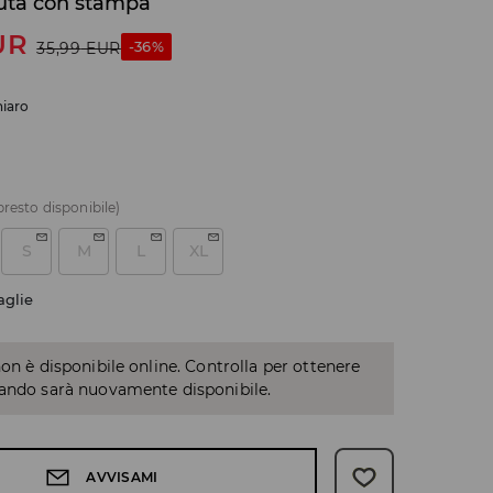
tuta con stampa
UR
-36%
35,99
EUR
hiaro
presto disponibile)
S
M
L
XL
aglie
non è disponibile online. Controlla per ottenere
uando sarà nuovamente disponibile.
AVVISAMI