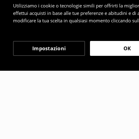
Utilizziamo i cookie o tecnologie simili per offrirti la migl
effettui acquisti in base alle tue preferenze e abitudini e di
modificare la tua scelta in qualsiasi momento cliccando sull
Impostazioni
OK
Altri clienti hanno sce