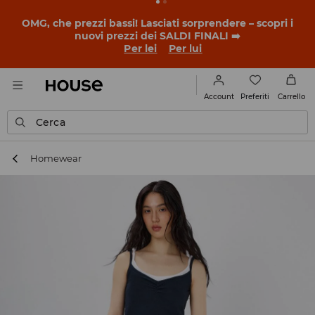
OMG, che prezzi bassi! Lasciati sorprendere – scopri i
nuovi prezzi dei SALDI FINALI ➡️
Per lei
Per lui
Preferiti
Account
Carrello
Cerca
Homewear