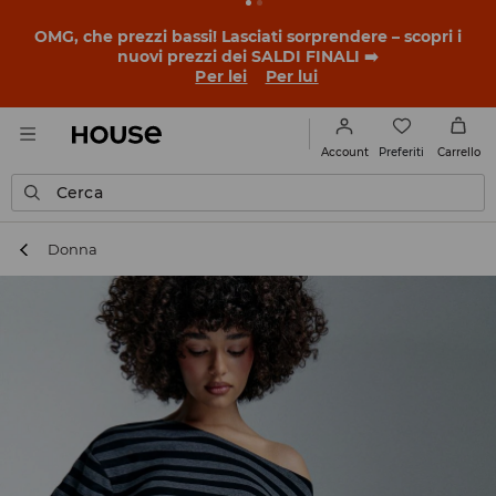
OMG, che prezzi bassi! Lasciati sorprendere – scopri i
nuovi prezzi dei SALDI FINALI ➡️
Per lei
Per lui
Preferiti
Account
Carrello
Cerca
Donna