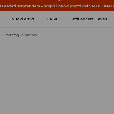
 iniziano prima della prima campanella. Inizia l'anno scolasti
Nuovi arrivi
BASIC
Influencers' Faves
Portafoglio piccolo