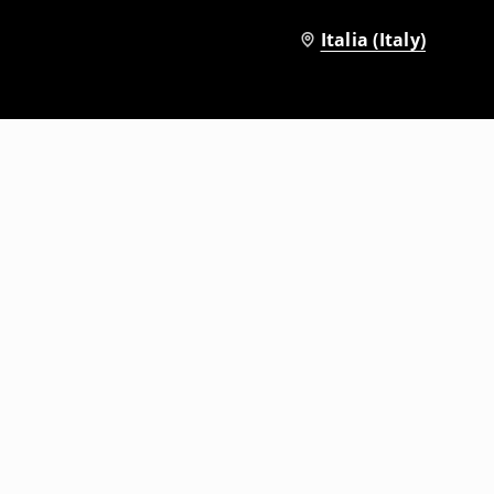
Italia (Italy)
Collana
12
,
99
EUR