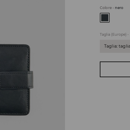
Colore
-
nero
Taglia (Europe)
-
Taglia: tagli