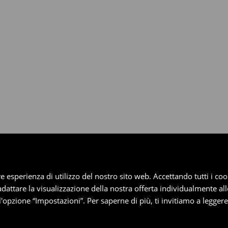
dotti entro 30 giorni attraverso
pplica ai pagamenti differiti).
iore esperienza di utilizzo del nostro sito web. Accettando tutti i 
 adattare la visualizzazione della nostra offerta individualmente al
'opzione “Impostazioni”. Per saperne di più, ti invitiamo a legger