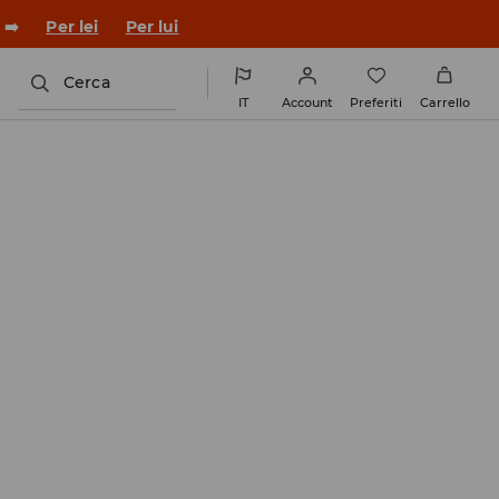
co con un nuovo look!
Per lei
Per lui
Cerca
IT
Account
Preferiti
Carrello