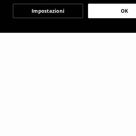
Impostazioni
OK
Altri clienti hanno sce
Portafogli
Portafogli
15
,
99
EUR
12
,
99
EUR