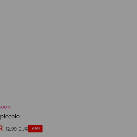
SOON
 piccolo
R
-69%
12,99
EUR