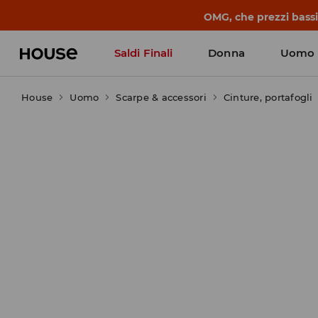
BACK TO SCHOOL
📒
Le storie più belle
Saldi Finali
Donna
Uomo
House
Uomo
Scarpe & accessori
Cinture, portafogli