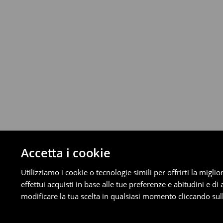
Da 40 EUR –
Gratuita
Corriere (4 - 9 giorni lavorativi):
Fino a 40 EUR –
4.99 EUR
Da 40 EUR –
Gratuita
⟶
Scopri di più
Politica di reso
È possibile restituire gratuitamente i pro
metodi di restituzione selezionati (non si a
Informazioni dettagliate su resi
Accetta i cookie
Utilizziamo i cookie o tecnologie simili per offrirti la migl
effettui acquisti in base alle tue preferenze e abitudini e di
modificare la tua scelta in qualsiasi momento cliccando sull