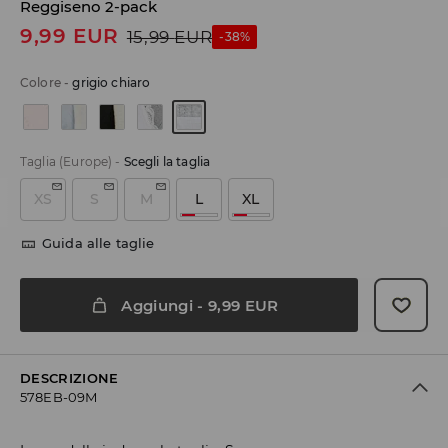
Reggiseno 2-pack
9,99
EUR
15,99
EUR
-38%
Colore
-
grigio chiaro
Taglia (Europe)
-
Scegli la taglia
XS
S
M
L
XL
Guida alle taglie
Aggiungi
-
9,99
EUR
DESCRIZIONE
578EB-09M