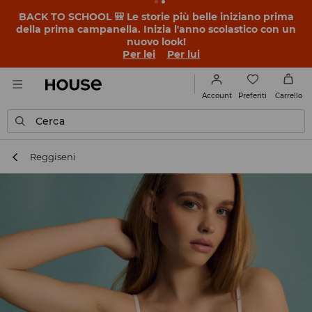
BACK TO SCHOOL 🎒 Le storie più belle iniziano prima
della prima campanella. Inizia l'anno scolastico con un
nuovo look!
Per lei
Per lui
Preferiti
Account
Carrello
Cerca
Reggiseni