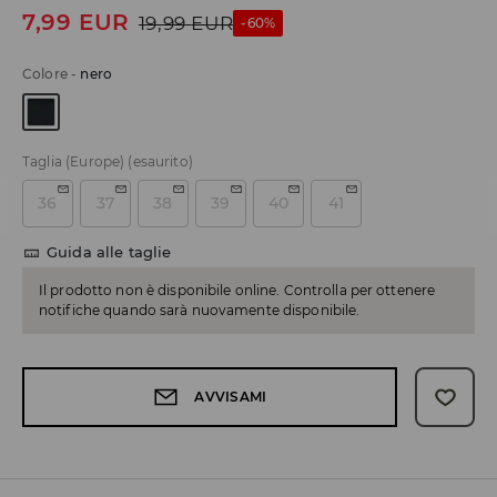
7,99
EUR
19,99
EUR
-60%
Colore
-
nero
Taglia (Europe)
(esaurito)
36
37
38
39
40
41
Guida alle taglie
Il prodotto non è disponibile online. Controlla per ottenere
notifiche quando sarà nuovamente disponibile.
AVVISAMI