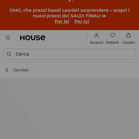
BACK TO SCHOOL
📒
Le storie più belle iniziano prima
della prima campanella. Inizia l'anno scolastico con un
nuovo look!
Per lei
Per lui
Preferiti
Account
Carrello
Cerca
Sandali