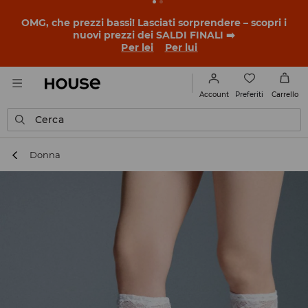
OMG, che prezzi bassi! Lasciati sorprendere – scopri i
nuovi prezzi dei SALDI FINALI ➡️
Per lei
Per lui
Preferiti
Account
Carrello
Cerca
Donna