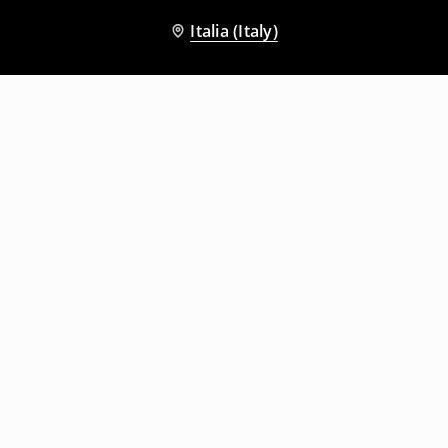
Italia (Italy)
Altri clienti hanno scelto anche
Shorts in jeans con gamba sfrangiata
Shorts in jeans