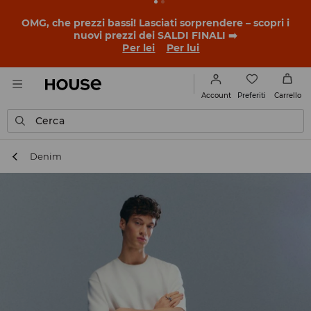
OMG, che prezzi bassi! Lasciati sorprendere – scopri i
nuovi prezzi dei SALDI FINALI ➡️
Per lei
Per lui
Preferiti
Account
Carrello
Cerca
Denim