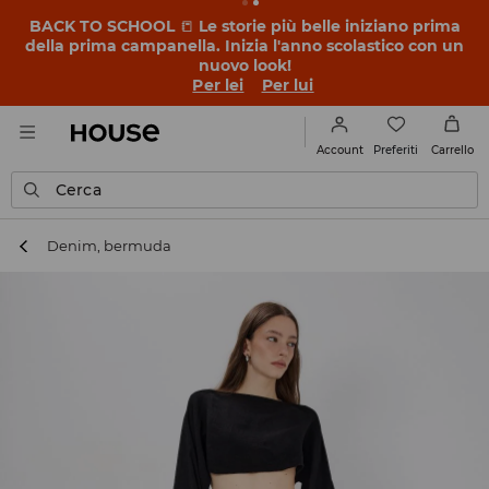
BACK TO SCHOOL
📒
Le storie più belle iniziano prima
della prima campanella. Inizia l'anno scolastico con un
nuovo look!
Per lei
Per lui
Preferiti
Account
Carrello
Cerca
Denim, bermuda