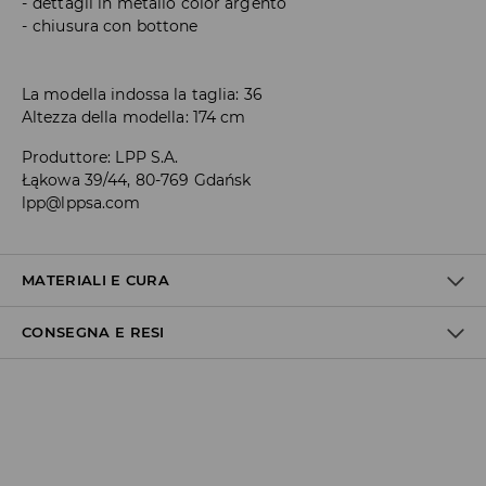
dettagli in metallo color argento
chiusura con bottone
La modella indossa la taglia: 36
Altezza della modella: 174 cm
Produttore
:
LPP S.A.
Łąkowa 39/44, 80-769 Gdańsk
lpp@lppsa.com
MATERIALI E CURA
CONSEGNA E RESI
1° TESSUTO
:
65% COTONE, 28% POLIESTERE, 5% VISCOSA, 2%
ELASTAN
Politica di spedizione
TEMPERATURA DI LAVAGGIO A MANO.
Consegna gratuita da 40 EUR | I resi gratuiti
NON CANDEGGIARE
Non effettuiamo consegne a San Marino e nella Città del