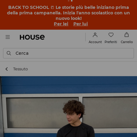
BACK TO SCHOOL
📒
Le storie più belle iniziano prima
della prima campanella. Inizia l'anno scolastico con un
nuovo look!
Per lei
Per lui
Preferiti
Account
Carrello
Cerca
Tessuto