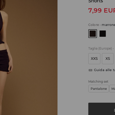
Shorts
7,99
EU
Colore
-
marrone
Taglia (Europe)
-
XXS
XS
Guida alle t
Matching set
Pantalone
Ma