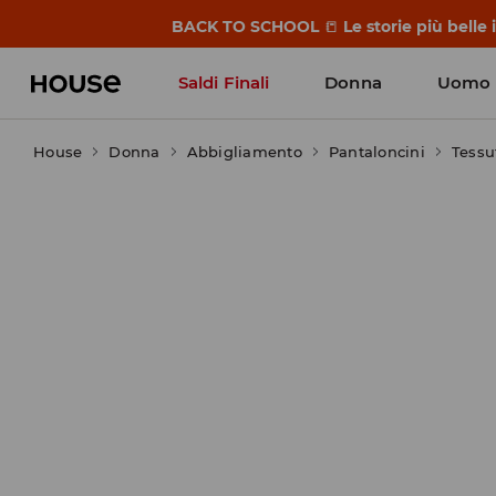
BACK TO SCHOOL
📒
Le storie più belle
Saldi Finali
Donna
Uomo
House
Donna
Abbigliamento
Pantaloncini
Tessu