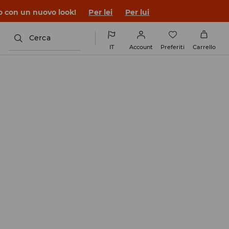
co con un nuovo look!
Per lei
Per lui
Cerca
IT
Account
Preferiti
Carrello