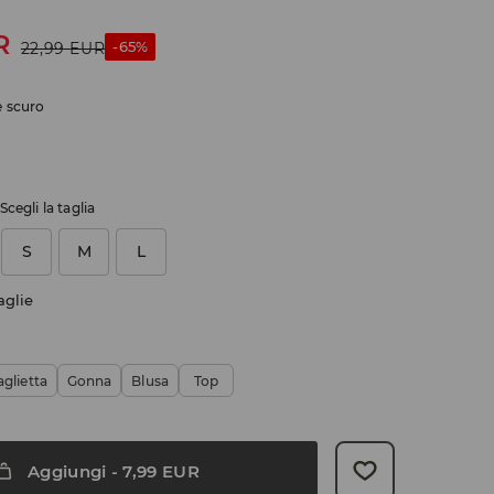
R
-65%
22,99
EUR
 scuro
Scegli la taglia
S
M
L
aglie
glietta
Gonna
Blusa
Top
Aggiungi
-
7,99
EUR