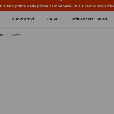
 iniziano prima della prima campanella. Inizia l'anno scolasti
Nuovi arrivi
BASIC
Influencers' Faves
to
Shorts