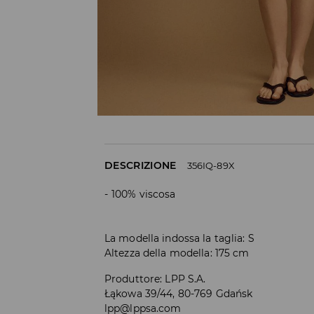
DESCRIZIONE
356IQ-89X
100% viscosa
La modella indossa la taglia: S
Altezza della modella: 175 cm
Produttore
:
LPP S.A.
Łąkowa 39/44, 80-769 Gdańsk
lpp@lppsa.com