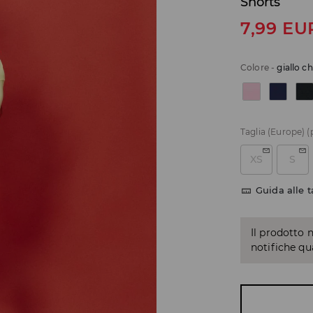
Shorts
7,99
EU
Colore
-
giallo c
Taglia (Europe)
(
XS
S
Guida alle t
Il prodotto 
notifiche q