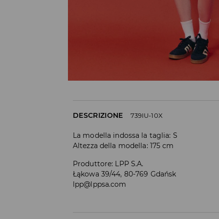
DESCRIZIONE
739IU-10X
La modella indossa la taglia: S
Altezza della modella: 175 cm
Produttore
:
LPP S.A.
Łąkowa 39/44, 80-769 Gdańsk
lpp@lppsa.com