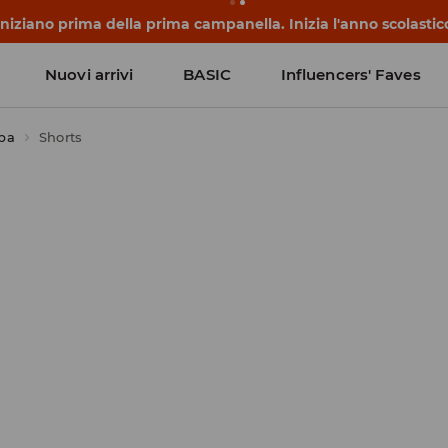
 iniziano prima della prima campanella. Inizia l'anno scolasti
Nuovi arrivi
BASIC
Influencers' Faves
lpa
Shorts