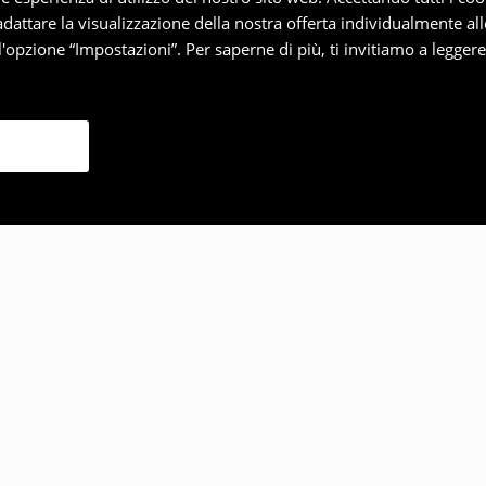
 adattare la visualizzazione della nostra offerta individualmente al
'opzione “Impostazioni”. Per saperne di più, ti invitiamo a legger
lto anche