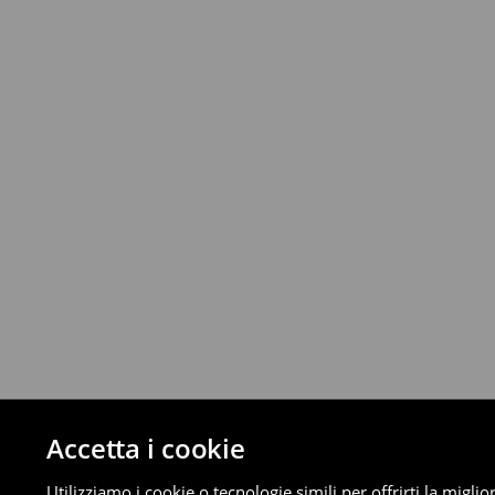
Fino a 40 EUR –
4.49 EUR
Da 40 EUR –
Gratuita
Corriere (4 - 9 giorni lavorativi):
Fino a 40 EUR –
4.99 EUR
Da 40 EUR –
Gratuita
⟶
Scopri di più
Politica di reso
È possibile restituire gratuitamente i pro
metodi di restituzione selezionati (non si a
Informazioni dettagliate su resi
Accetta i cookie
Utilizziamo i cookie o tecnologie simili per offrirti la migl