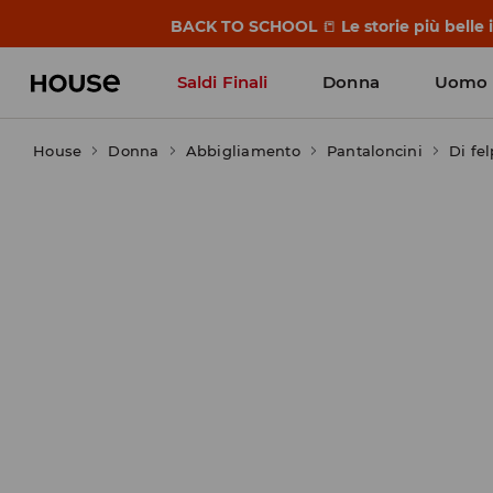
BACK TO SCHOOL
📒
Le storie più belle
Saldi Finali
Donna
Uomo
House
Donna
Abbigliamento
Pantaloncini
Di fe