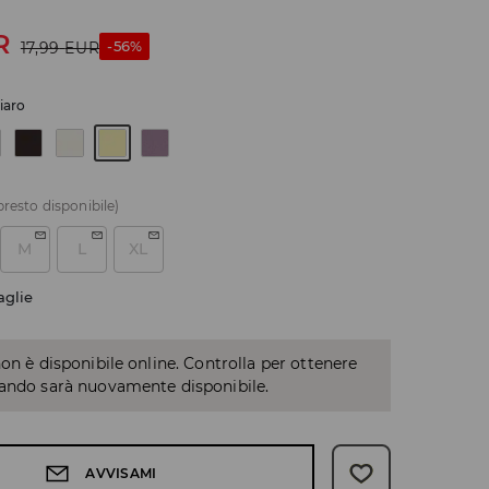
R
-56%
17,99
EUR
hiaro
presto disponibile)
M
L
XL
aglie
non è disponibile online. Controlla per ottenere
uando sarà nuovamente disponibile.
AVVISAMI