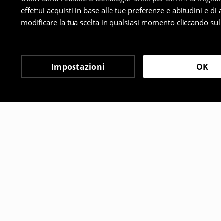
effettui acquisti in base alle tue preferenze e abitudini e di
modificare la tua scelta in qualsiasi momento cliccando sull
Impostazioni
OK
Altri clienti hanno sce