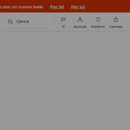
co con un nuovo look!
Per lei
Per lui
Cerca
IT
Account
Preferiti
Carrello