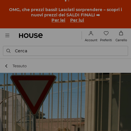
BACK TO SCHOOL
📒
Le storie più belle iniziano prima
della prima campanella. Inizia l'anno scolastico con un
nuovo look!
Per lei
Per lui
Preferiti
Account
Carrello
Cerca
Tessuto