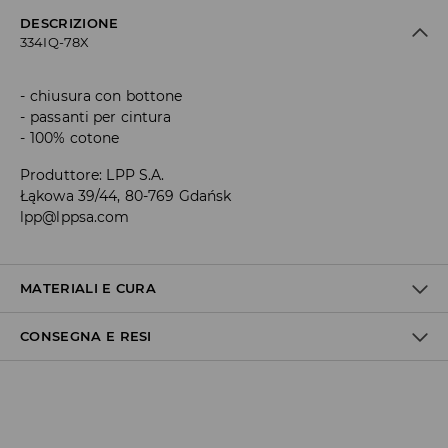
DESCRIZIONE
334IQ-78X
chiusura con bottone
passanti per cintura
100% cotone
Produttore
:
LPP S.A.
Łąkowa 39/44, 80-769 Gdańsk
lpp@lppsa.com
MATERIALI E CURA
CONSEGNA E RESI
1° TESSUTO
:
100% COTONE
1° RIVESTIMENTO
:
100% POLIESTERE
Politica di spedizione
Consegna gratuita da 40 EUR | I resi gratuiti