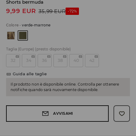
Shorts bermuda
9,99
EUR
35,99
EUR
-72%
Colore
-
verde-marrone
Taglia (Europe)
(presto disponibile)
32
34
36
38
40
42
Guida alle taglie
Il prodotto non è disponibile online. Controlla per ottenere
notifiche quando sarà nuovamente disponibile.
AVVISAMI