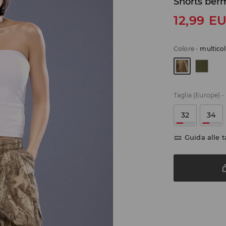
Shorts be
12,99
E
Colore
-
multico
Taglia (Europe)
-
32
34
Guida alle t