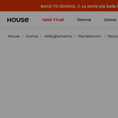
BACK TO SCHOOL
📒
Le storie più belle
Saldi Finali
Donna
Uomo
House
Donna
Abbigliamento
Pantaloncini
Tessu