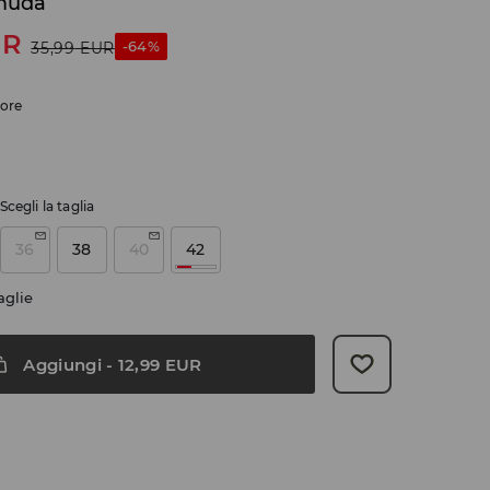
rmuda
UR
-64%
35,99
EUR
lore
Scegli la taglia
36
38
40
42
aglie
Aggiungi
-
12,99
EUR