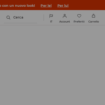
co con un nuovo look!
Per lei
Per lui
Cerca
IT
Account
Preferiti
Carrello