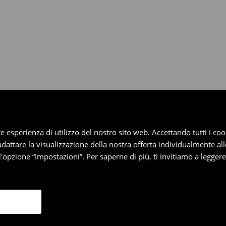
dotti entro 30 giorni attraverso
pplica ai pagamenti differiti).
iore esperienza di utilizzo del nostro sito web. Accettando tutti i 
 adattare la visualizzazione della nostra offerta individualmente al
'opzione “Impostazioni”. Per saperne di più, ti invitiamo a legger