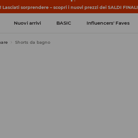
 iniziano prima della prima campanella. Inizia l'anno scolasti
Nuovi arrivi
BASIC
Influencers' Faves
mare
Shorts da bagno