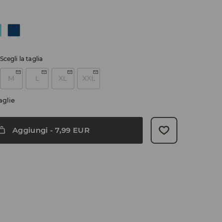
Scegli la taglia
M
L
XL
XXL
aglie
Aggiungi
-
7,99
EUR