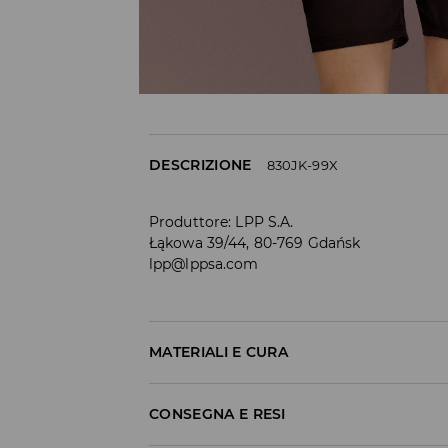
DESCRIZIONE
830JK-99X
Produttore
:
LPP S.A.
Łąkowa 39/44, 80-769 Gdańsk
lpp@lppsa.com
MATERIALI E CURA
1° TESSUTO
:
92% POLIESTERE, 8% ELASTAN
CONSEGNA E RESI
1° RIVESTIMENTO
:
100% POLIESTERE