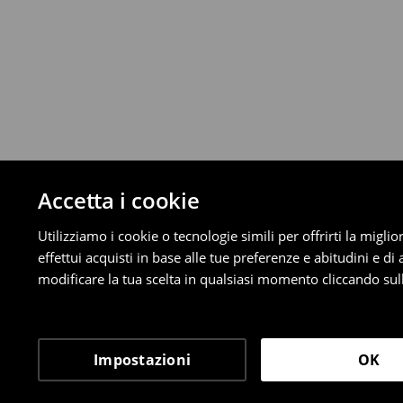
⟶
Scopri di più
Politica di reso
È possibile restituire gratuitamente i pro
metodi di restituzione selezionati (non si a
Informazioni dettagliate su resi
Accetta i cookie
Utilizziamo i cookie o tecnologie simili per offrirti la migl
effettui acquisti in base alle tue preferenze e abitudini e di
modificare la tua scelta in qualsiasi momento cliccando sull
Impostazioni
OK