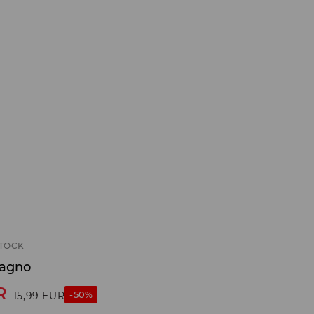
STOCK
bagno
R
-50%
15,99
EUR