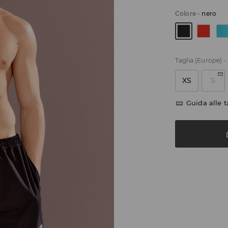
Colore
-
nero
Taglia (Europe)
-
XS
S
Guida alle t