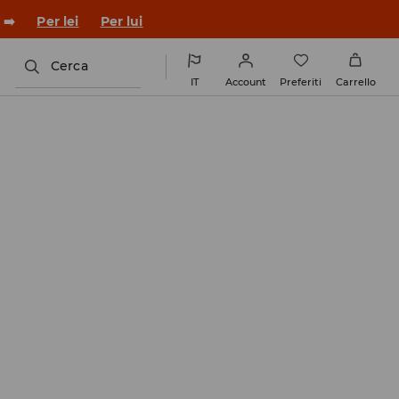
co con un nuovo look!
Per lei
Per lui
Cerca
IT
Account
Preferiti
Carrello