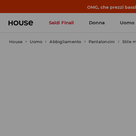
BACK TO SCHOOL
📒
Le storie più belle
Saldi Finali
Donna
Uomo
House
Uomo
Abbigliamento
Pantaloncini
Stile 