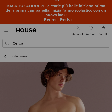
BACK TO SCHOOL
📒
Le storie più belle iniziano prima
della prima campanella. Inizia l'anno scolastico con un
nuovo look!
Per lei
Per lui
Preferiti
Account
Carrello
Cerca
Stile mare