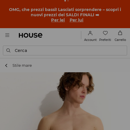
BACK TO SCHOOL
📒
Le storie più belle iniziano prima
della prima campanella. Inizia l'anno scolastico con un
nuovo look!
Per lei
Per lui
Preferiti
Account
Carrello
Cerca
Stile mare