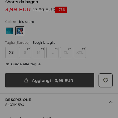
Shorts da bagno
3,99
EUR
17,99
EUR
-78%
Colore
-
blu scuro
Taglia (Europe)
-
Scegli la taglia
XS
S
M
L
XL
XXL
Guida alle taglie
Aggiungi
-
3,99
EUR
DESCRIZIONE
840JK-59X