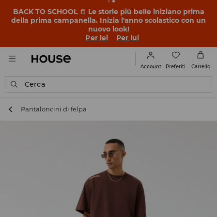
BACK TO SCHOOL
📒
Le storie più belle iniziano prima
della prima campanella. Inizia l'anno scolastico con un
nuovo look!
Per lei
Per lui
Preferiti
Account
Carrello
Cerca
Pantaloncini di felpa