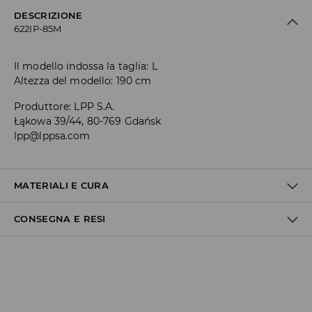
DESCRIZIONE
622IP-85M
Il modello indossa la taglia: L
Altezza del modello: 190 cm
Produttore
:
LPP S.A.
Łąkowa 39/44, 80-769 Gdańsk
lpp@lppsa.com
MATERIALI E CURA
CONSEGNA E RESI
1° TESSUTO
:
60% COTONE, 40% POLIESTERE
Politica di spedizione
Consegna gratuita da 40 EUR | I resi gratuiti
Non effettuiamo consegne a San Marino e nella Città del