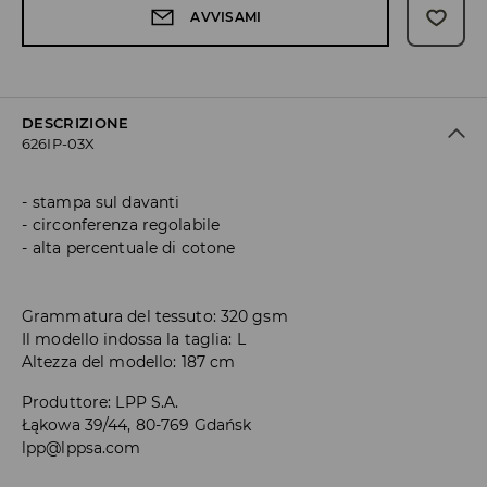
AVVISAMI
DESCRIZIONE
626IP-03X
stampa sul davanti
circonferenza regolabile
alta percentuale di cotone
Grammatura del tessuto: 320 gsm
Il modello indossa la taglia: L
Altezza del modello: 187 cm
Produttore
:
LPP S.A.
Łąkowa 39/44, 80-769 Gdańsk
lpp@lppsa.com