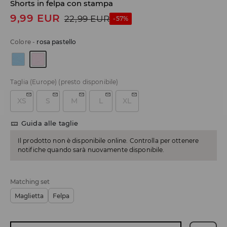
Shorts in felpa con stampa
9,99
EUR
22,99
EUR
-57%
Colore
-
rosa pastello
Taglia (Europe)
(presto disponibile)
XS
S
M
L
XL
Guida alle taglie
Il prodotto non è disponibile online. Controlla per ottenere
notifiche quando sarà nuovamente disponibile.
Matching set
Maglietta
Felpa