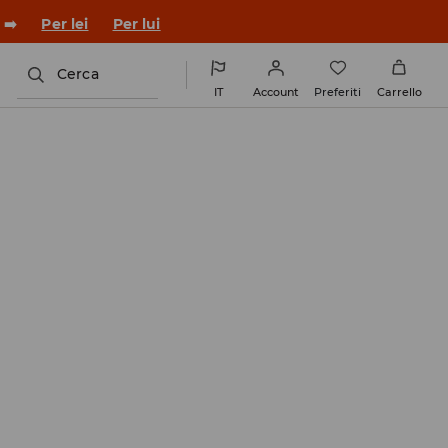
 ➡️
Per lei
Per lui
Cerca
IT
Account
Preferiti
Carrello