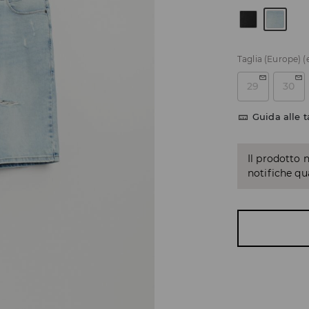
Taglia (Europe)
(
29
30
Guida alle t
Il prodotto 
notifiche q