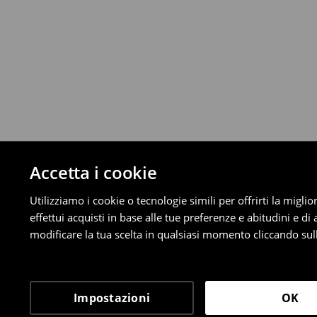
Da 40 EUR –
Gratuita
⟶
Scopri di più
Politica di reso
È possibile restituire gratuitamente i pro
metodi di restituzione selezionati (non si a
Informazioni dettagliate su resi
Accetta i cookie
Utilizziamo i cookie o tecnologie simili per offrirti la migl
effettui acquisti in base alle tue preferenze e abitudini e di
modificare la tua scelta in qualsiasi momento cliccando sull
Impostazioni
OK