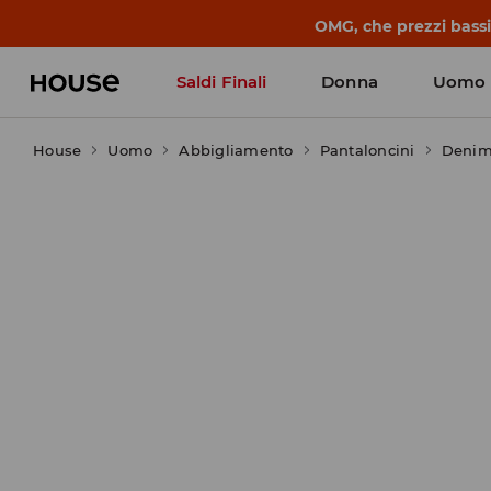
OMG, che prezzi bassi!
Saldi Finali
Donna
Uomo
House
Uomo
Abbigliamento
Pantaloncini
Deni