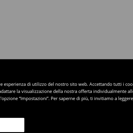
dotti entro 30 giorni attraverso
pplica ai pagamenti differiti).
iore esperienza di utilizzo del nostro sito web. Accettando tutti i 
 adattare la visualizzazione della nostra offerta individualmente al
'opzione “Impostazioni”. Per saperne di più, ti invitiamo a legger