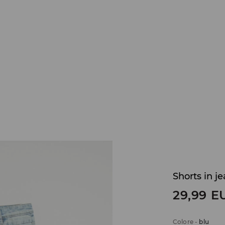
Shorts in j
29,99
E
Colore
-
blu