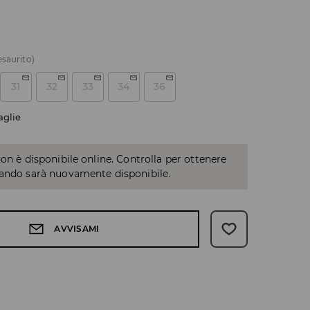
esaurito)
31
32
33
34
36
aglie
non è disponibile online. Controlla per ottenere
uando sarà nuovamente disponibile.
AVVISAMI