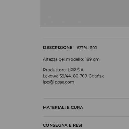
DESCRIZIONE
6379U-50J
Altezza del modello: 189 cm
Produttore
:
LPP S.A.
Łąkowa 39/44, 80-769 Gdańsk
lpp@lppsa.com
MATERIALI E CURA
Materiale I
:
99% COTONE, 1% ELASTAN
CONSEGNA E RESI